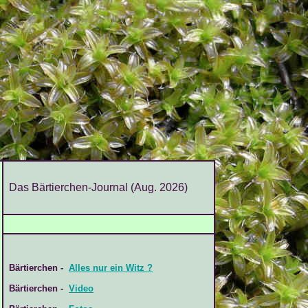
Das Bärtierchen-Journal (Aug. 2026)
Bärtierchen -
Alles nur ein Witz ?
Bärtierchen -
Video