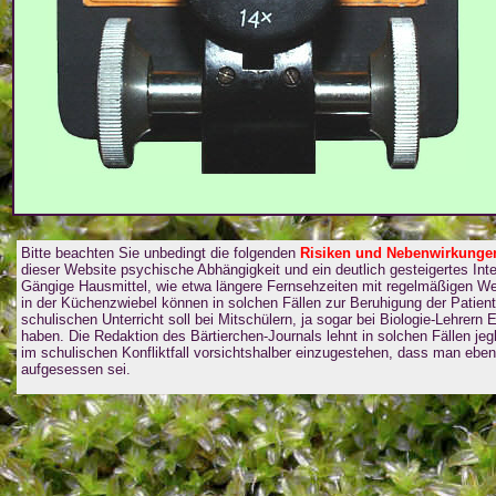
Bitte beachten Sie unbedingt die folgenden
Risiken und Nebenwirkunge
dieser Website psychische Abhängigkeit und ein deutlich gesteigertes I
Gängige Hausmittel, wie etwa längere Fernsehzeiten mit regelmäßigen Wer
in der Küchenzwiebel können in solchen Fällen zur Beruhigung der Patien
schulischen Unterricht soll bei Mitschülern, ja sogar bei Biologie-Lehrern
haben. Die Redaktion des Bärtierchen-Journals lehnt in solchen Fällen je
im schulischen Konfliktfall vorsichtshalber einzugestehen, dass man eben d
aufgesessen sei.