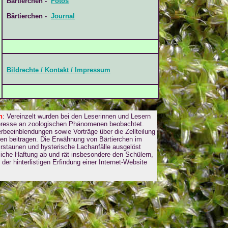
Bärtierchen -
Fotos
Bärtierchen -
Journal
Bildrechte / Kontakt / Impressum
n
: Vereinzelt wurden bei den Leserinnen und Lesern
nteresse an zoologischen Phänomenen beobachtet.
beeinblendungen sowie Vorträge über die Zellteilung
ten beitragen. Die Erwähnung von Bärtierchen im
 Erstaunen und hysterische Lachanfälle ausgelöst
gliche Haftung ab und rät insbesondere den Schülern,
er hinterlistigen Erfindung einer Internet-Website